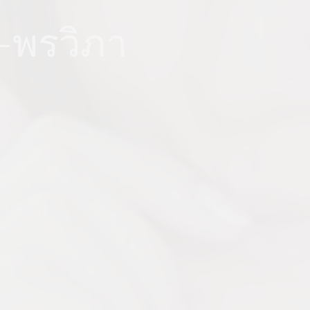
ง-พรวิภา