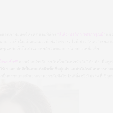
นางเอกภาพยนตร์ ละคร และพิธีกร
“ลี่เล้ง-พรวิภา วัชรการุณย์”
แม้
บ้างแล้วนั้น เป็นแค่เพียงน้ำจิ้ม! เพราะครั้งนี้ สาว “ลี่เล้ง” เธ
้คุณหยิบเก็บไปสานต่อทอถักจินตนาการได้อย่างเหลือเฟือ
่ถ่ายเซ็กซี่”
สาวเจ้ากล่าวกับเรา ในน้ำเสียงน่ารัก ไม่โล้งเล้ง เมื่อพู
0 ให้ 9 เลย ปกติเป็นคนแต่งตัวเซ็กซี่อยู่แล้ว แต่มันไม่เหมือนการถ
วยิ้มสรวลและหัวเราะร่วนราวกับพึงใจเป็นที่ยิ่ง จริงไม่จริง ก็เชิ