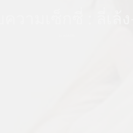
ความเซ็กซี่ : ลี่เล้
by
ADMIN