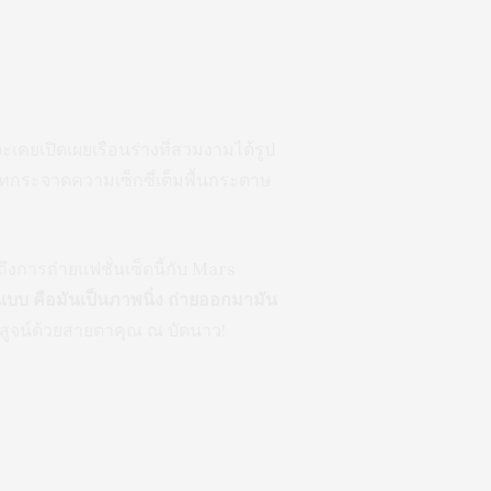
จะเคยเปิดเผยเรือนร่างที่สวมงามได้รูป
อมาเทกระจาดความเซ็กซี่เต็มพื้นกระดาษ
ดถึงการถ่ายแฟชั่นเซ็ตนี้กับ Mars
่ายแบบ คือมันเป็นภาพนิ่ง ถ่ายออกมามัน
ญพิสูจน์ด้วยสายตาคุณ ณ บัดนาว!