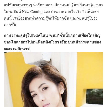
แฟชั่นเซตหวานๆ น่ารักๆ ของ ‘น้องหนม’ ผู้มาเยือนหนุ่ม mars
ในคอลัมน์ New Coming และสารภาพจากใจจริง ยิ่งเห็นเธอ
คนนี้ เรายิ่งอยากทำความรู้จักให้มากขึ้น และทะลุปรุโปร่ง
มากขึ้น
ถามว่าทะลุปรุโปร่งแค่ไหน ‘ขนม’ ชิ้นนี้น่าทานเพียงใด เชิญ
ชอนไชสายตาไปบนเนื้อหนังมังสา เอ๊ย! บนหน้ากระดาษของ
mars
ณ บัดนาว!