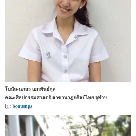
โบนัส-นภสร เอกพันธ์กุล
คณะศิลปกรรมศาสตร์ สาขานาฎยศิลป์ไทย จุฬาฯ
bonusnps
Ig :