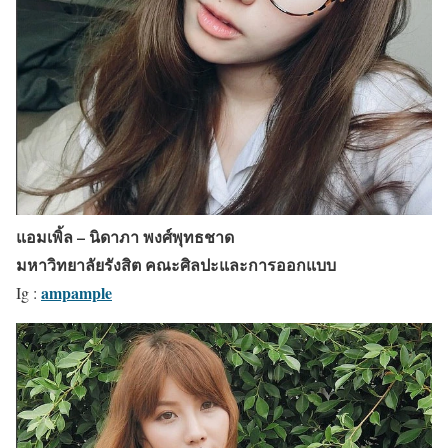
แอมเพิ้ล – นิดาภา พงศ์พุทธชาด
มหาวิทยาลัยรังสิต คณะศิลปะและการออกแบบ
ampample
Ig :