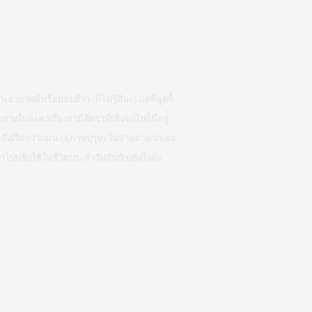
ากาศมันร้อนอบอ้าว (ก็ไม่รู้สินะ) แต่ที่พูดก็
างในละครเรื่องสามีตีตราที่เพิ่งจบไปก็มีอยู่
ถึงเรียกว่าแมน (สุภาพบุรุษ) ในสายตาพวกเธอ
นำไปปรับใช้ในชีวิตประจำวันกันบ้างยังไงล่ะ