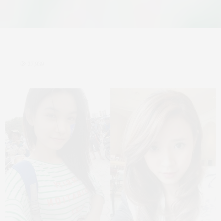
27,939