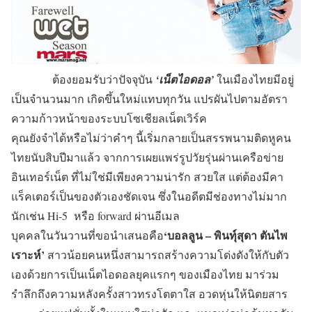
ต้องยอมรับว่าปัจจุบัน
‘เน็ตไอดอล’
ในเมืองไทยมีอยู่
เป็นจำนวนมาก เกิดขึ้นใหม่แทบทุกวัน แปรผันไปตามอัตรา
ความก้าวหน้าของระบบโซเชียลเน็ตเวิร์ค
คุณยังจำได้หรือไม่ว่าคำๆ นี้เริ่มกลายเป็นสรรพนามติดหูคน
ไทยนับสิบปีมาแล้ว จากการเผยแพร่รูปวัยรุ่นผ่านเครือข่าย
อินเทอร์เน็ต ที่ไม่ใช่มีเพียงความน่ารัก สวยใส แต่ต้องมีคา
แร็คเตอร์เป็นของตัวเองชัดเจน ซึ่งในอดีตมีช่องทางไม่มาก
นักเช่น Hi-5 หรือ forward ผ่านอีเมล
‘บอลลูน – พินทุ์สุดา ตันไพ
บุคคลในวันวานที่ขอนำเสนอคือ
เราะห์’
สาวน้อยคนหนึ่งสามารถสร้างความโด่งดังให้กับตัว
เองด้วยการเป็นเน็ตไอดอลยุคแรกๆ ของเมืองไทย มาร่วม
รำลึกถึงความหลังครั้งสาวทรงโตตาใส อวดหุ่นให้นิตยสาร