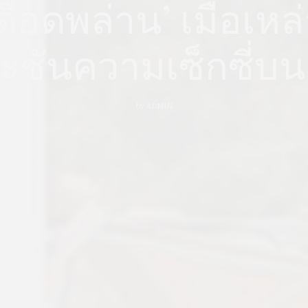
ือดพล่าน’ เมื่อเหล่
ะชันความเซ็กซี่บน
by
ADMIN