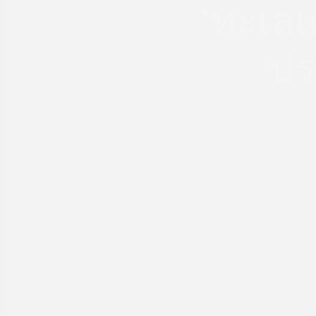
‘ทะเลเด
ปร