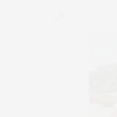
0
36,395