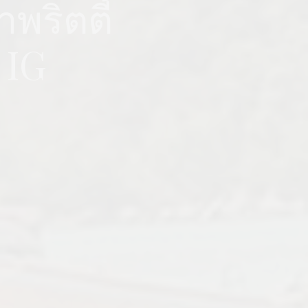
าพริตตี้
 IG