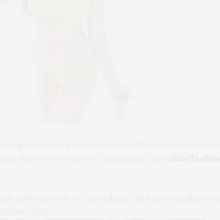
นๆ แถมดูเชย แต่น่าจะช่วยบรรยายความเซ็กซี่ของบรรดาสาวจากโล
ยวทะเล ด้วยการโชว์ท่วงท่าการโพสต์แสนแบ๊ว แถม
‘เพิ่มเครื่องพิเศ
 ต้องรีบแพ็คกระเป๋าเที่ยวทะเลบ้างเสียแล้ว เผื่อมีโอกาสพบเห็นสาว
นชีวิตประจำวัน