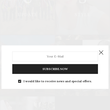
UPDATE
STYLE
L
S
SUBSCRIBE NOW
LEISURE
SOCIAL & PR
I would like to receive news and special offers.