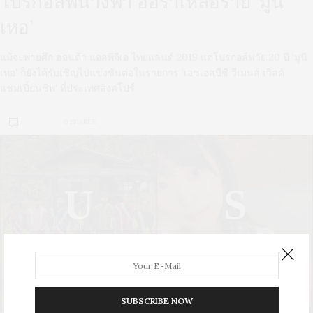
โปรกอล์ฟนางฟ้า ออร่าเหลือร้าย ‘มูนี
เหอ’
แม้จะพ่ายศึก ฮอนด้า แอลพีจีเอ ไทยแลนด์ 2019 แต่โปรกอล์ฟวัย 20 ปี ‘มูนี
เหอ’ ก็ยังได้รับเชิญไปแข่งขันต่อในรายการ ‘เอชเอสบีซี วีเมนส์ เวิลด์
แชมเปี้ยนชิพ’ ที่ประเทศสิงคโปร์
0 SHARES
U
S
UPDATE
STYLE
SUBSCRIBE NOW