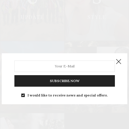
UPDATE
STYLE
L
S
SUBSCRIBE NOW
LEISURE
SOCIAL & PR
I would like to receive news and special offers.