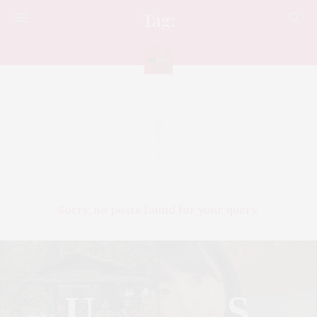
Tag:
เชฟแวน
Sorry, no posts found for your query.
U
S