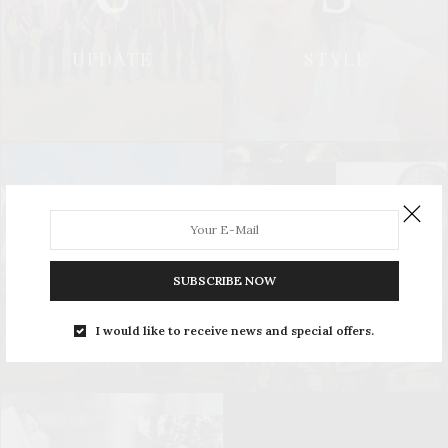
UPDATE
STYLE
L
S
SUBSCRIBE NOW
LEISURE
SOCIAL & PR
I would like to receive news and special offers.