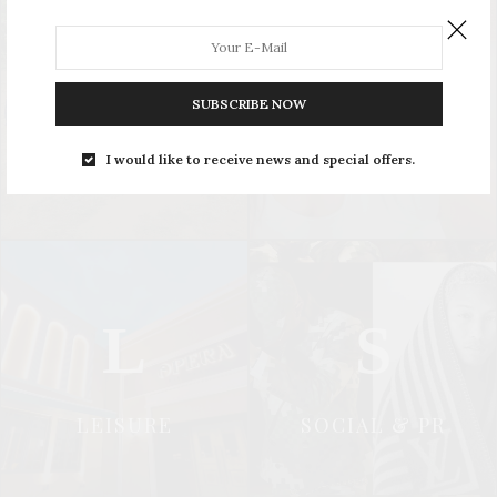
U
S
SUBSCRIBE NOW
UPDATE
STYLE
I would like to receive news and special offers.
L
S
LEISURE
SOCIAL & PR