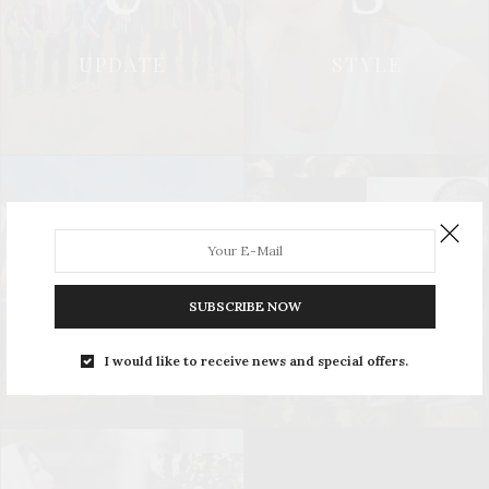
UPDATE
STYLE
L
S
SUBSCRIBE NOW
LEISURE
SOCIAL & PR
I would like to receive news and special offers.