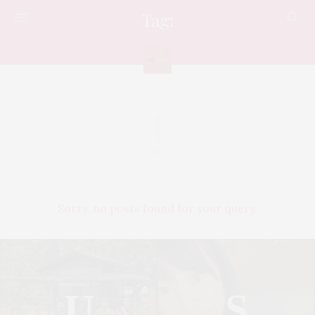
Tag:
แฟรี่
Sorry, no posts found for your query.
U
S