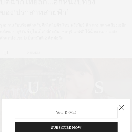
ปิดฉากไทยลีก…อีกหนึ่งปีทอง
ของ‘ปราสาทสายฟ้า’
รูดม่านเรียบร้อยสำหรับศึกโตโยต้า ไทย พรีเมียร์ ลีก ท่ามกลางเสียงเฮอีก
ครั้งของ ‘บุรีรัมย์ ยูไนเต็ด’ ที่ดับฝัน ‘ชลบุรี เอฟซี’ ให้น้ำตานอง เถลิง
ตำแหน่งแชมป์เป็นสมัยที่ 2 ติดต่อกัน
0 SHARES
U
S
UPDATE
STYLE
SUBSCRIBE NOW