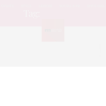
UPDATE
STYLE
LEISURE
SOCIAL & PR
SPICE GIRL
Tag:
ออกอากาศ
Sorry, no posts found