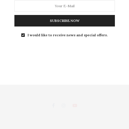
L
SUBSCRIBE NOW
LEISURE
S
I would like to receive news and special offers.
ถนนพระอาทิตย์ แขวงชนะสงคราม เขตพระนคร กรุงเทพฯ 10200
d, Chanasongkhram,Phanakorn Bangkok 10200