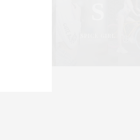
S
S
OCIAL & PR
SPICE GIRL