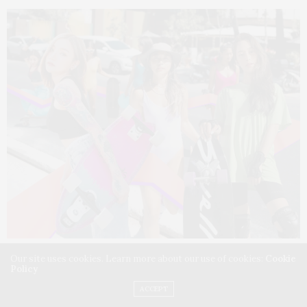
Our site uses cookies. Learn more about our use of cookies:
Cookie
FEBRUARY 25, 2021
Policy
สาวๆ กับ Surf Skate ไลฟ์
ACCEPT