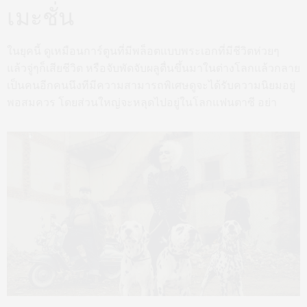
เมะชั่น
ในยุคนี้ ดูเหมือนการ์ตูนที่มีพล็อตแบบพระเอกที่มีชีวิตห่วยๆ
แล้วจู่ๆก็เสียชีวิต หรือจับพัดจับผลูตื่นขึ้นมาในต่างโลกแล้วกลาย
เป็นคนอีกคนนึงทีมีความสามารถพิเศษดูจะได้รับความนิยมอยู่
พอสมควร โดยส่วนใหญ่จะหลุดไปอยู่ในโลกแฟนตาซี อย่า